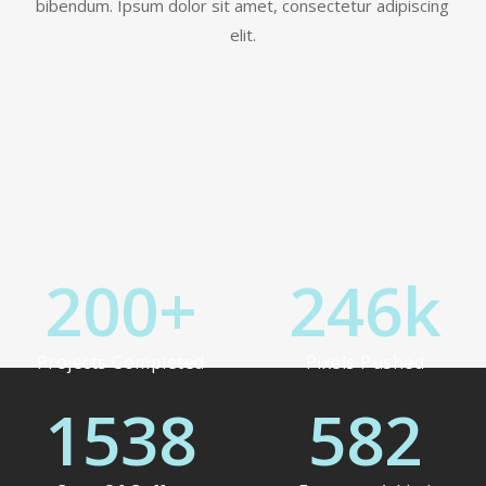
bibendum. Ipsum dolor sit amet, consectetur adipiscing
elit.
200
+
246
k
Projects Completed
Pixels Pushed
1538
582